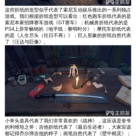
典
这些折纸的造型似乎代表了索尼互动娱乐推出的一系列独占
游
游戏。我们根据折纸造型可以看出：红色跑车折纸代表的是
戏
索尼本家招牌赛车游戏《GT赛车》；机械兽折纸代表的是
PS4上异常畅销的《地平线：黎明时分》；摩托车折纸代表
的是《人生尽头（往日不再）》；巨人形象的折纸自然代表
了《汪达与巨像》。
小斧头道具代表了我们非常喜欢的《战神》，这应该是奎爷
的利维坦之斧；吉他折纸代表了《最后生还者》，大家应该
都记得乔尔弹吉他的样子；画笔自然代表了《壁中精灵》；