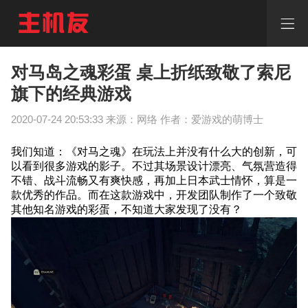
对
马
岛
之
魂
对马岛之魂彩蛋 桌上折纸致敬了索尼
彩
旗下的经典游戏
蛋
桌
2020-07-24 20:53:33 来源：网络 作者：爱游戏的萌博士
上
折
纸
我们知道：《对马之魂》在玩法上并没有什么大的创新，可
致
以看到很多游戏的影子。不过其场景设计漂亮、气氛营造得
敬
不错、战斗流畅又有爽快感，再加上日本武士情怀，算是一
了
款优秀的作品。而在这款游戏中，开发团队制作了一个致敬
索
其他知名游戏的彩蛋，不知道大家发现了没有？
尼
旗
下
的
经
典