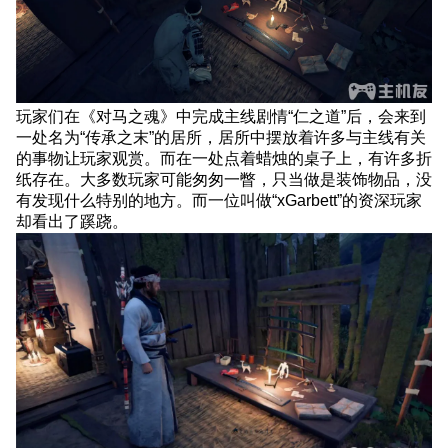
游
戏
对
马
岛
之
玩家们在《对马之魂》中完成主线剧情“仁之道”后，会来到
魂
一处名为“传承之末”的居所，居所中摆放着许多与主线有关
彩
的事物让玩家观赏。而在一处点着蜡烛的桌子上，有许多折
蛋
纸存在。大多数玩家可能匆匆一瞥，只当做是装饰物品，没
桌
有发现什么特别的地方。而一位叫做“xGarbett”的资深玩家
上
却看出了蹊跷。
折
纸
致
敬
了
索
尼
旗
下
的
经