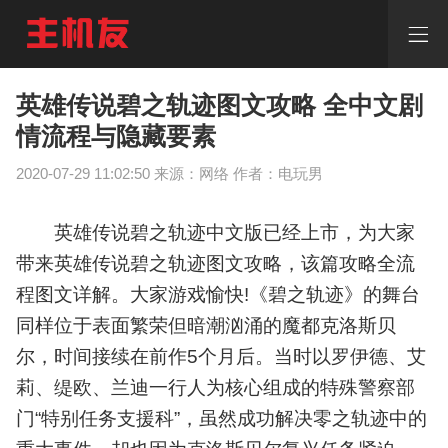
英
雄
传
说
碧
英雄传说碧之轨迹图文攻略 全中文剧
之
情流程与隐藏要素
轨
迹
2020-07-29 11:02:50 来源：网络 作者：电玩男
图
文
攻
英雄传说碧之轨迹中文版已经上市，为大家
略
全
带来英雄传说碧之轨迹图文攻略，该篇攻略全流
中
程图文详解。大家游戏愉快!《碧之轨迹》的舞台
文
同样位于表面繁荣但暗潮汹涌的魔都克洛斯贝
剧
情
尔，时间接续在前作5个月后。当时以罗伊德、艾
流
莉、缇欧、兰迪一行人为核心组成的特殊警察部
程
与
门“特别任务支援科”，虽然成功解决零之轨迹中的
隐