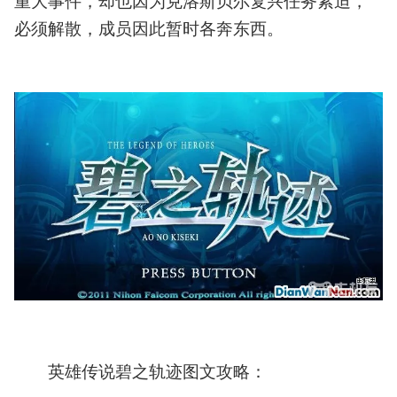
重大事件，却也因为克洛斯贝尔复兴任务紧迫，
藏
要
必须解散，成员因此暂时各奔东西。
素
英
雄
传
说
碧
之
轨
迹
图
文
攻
略
全
中
文
剧
情
英雄传说碧之轨迹图文攻略：
流
程