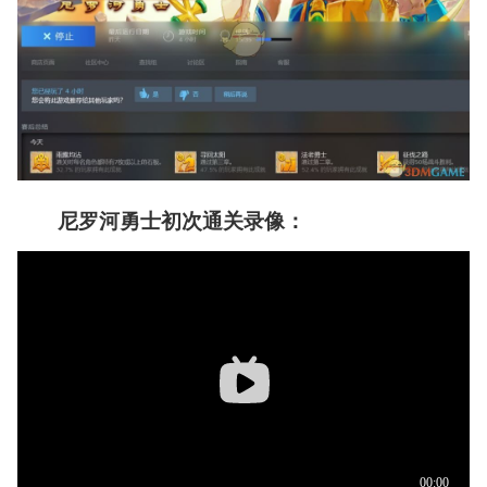
像
尼罗河勇士初次通关录像：