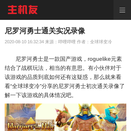
尼
罗
河
勇
士
尼罗河勇士通关实况录像
通
关
2020-08-10 16:32:34 来源：哔哩哔哩 作者：全球球变冷
实
况
录
尼罗河勇士是一款国产游戏，roguelike元素
像
结合了战棋玩法，相当的有意思。有小伙伴对于
尼
罗
该游戏的品质到底如何还有这疑惑，那么就来看
河
看“全球球变冷”分享的尼罗河勇士初次通关录像了
勇
解一下该游戏的具体情况吧。
士
通
关
实
况
录