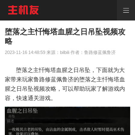
堕
落
之
主
忏
堕落之主忏悔塔血腥之日吊坠视频攻
悔
略
塔
血
2023-11-16 14:48:59 来源：bilbili 作者：鲁路修蓝佩鲁济
腥
之
日
堕落之主忏悔塔血腥之日吊坠，下面就为大
吊
坠
家带来玩家鲁路修蓝佩鲁济的堕落之主忏悔塔血
视
腥之日吊坠视频攻略，可以帮助玩家了解游戏内
频
容，快速通关游戏。
攻
略
堕
落
之
主