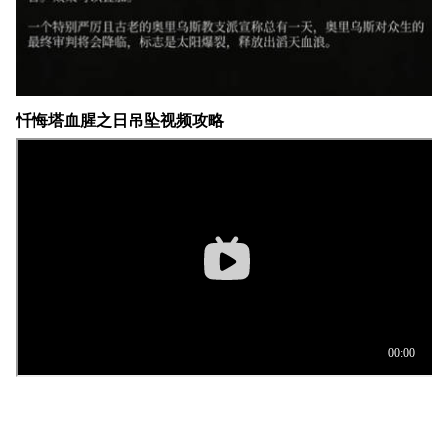
忏
悔
塔
血
腥
之
忏悔塔血腥之日吊坠视频攻略
日
吊
坠
视
频
攻
略