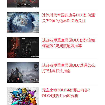
第1页：(1)
冰汽时代帝国的边界DLC如何通
首页
1/2
下一页
关?帝国的边界DLC通关注
遗迹灰烬重生雪原DLC奶妈流如
何配装?奶妈流配装推荐
遗迹灰烬重生雪原DLC逃课怎么
打?逃课打法指南
无主之地3DLC4有哪些内容?
DLC4预告片内容分析