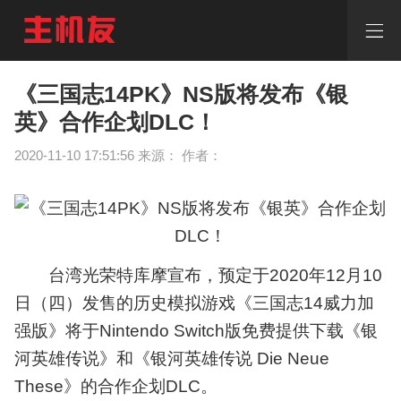
《三
国
志
14PK》
NS
《三国志14PK》NS版将发布《银
版
英》合作企划DLC！
将
发
2020-11-10 17:51:56 来源： 作者：
布
《银
英》
合
作
企
划
台湾光荣特库摩宣布，预定于2020年12月10
DLC！
日（四）发售的历史模拟游戏《三国志14威力加
《三
国
强版》将于Nintendo Switch版免费提供下载《银
志
河英雄传说》和《银河英雄传说 Die Neue
14PK》
NS
These》的合作企划DLC。
版