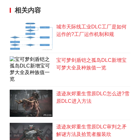
力。与曹操争夺中原霸权的莱因哈特，又或者与
相关内容
刘备并肩作战一同对抗曹操的杨威利等，玩家将
可以在游戏中享受梦幻般的群星共演。
城市天际线工业DLC工厂是如何
运作的?工厂运作机制和规
宝可梦剑盾铠之孤岛DLC新增宝
可梦大全及种族值一览
遗迹灰烬重生雪原DLC怎么进?雪
原DLC进入方法
遗迹灰烬重生雪原DLC审判之矛
文章导航
解谜方法及拾荒者服装欣