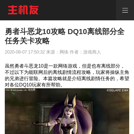
勇
者
斗
恶
龙
勇者斗恶龙10攻略 DQ10离线部分全
10
任务关卡攻略
攻
略
DQ10
2020-08-07 17:50:32 来源：网络 作者：游戏商人
离
线
虽然勇者斗恶龙10是一款网络游戏，但是也有离线部分，
部
不过以下为能联网后的离线剧情流程攻略，玩家将操纵主角
分
的兄弟进行冒险。本篇攻略就是介绍离线剧情任务的，希望
全
对各位DQ10玩家有所帮助。
任
务
关
卡
攻
略
勇
者