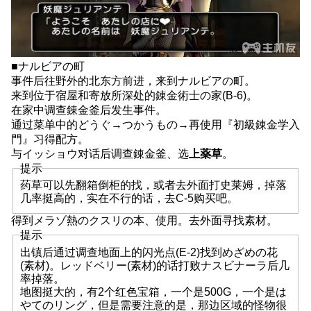
斗
恶
龙
10
■ナルビアの町
攻
事件后往野外的北东方前进，来到ナルビアの町。
略
来到位于宿屋和寄放所深处的錬金術士の家(B-6)。
DQ10
在家中调查錬金釜后发生事件。
离
通过菜单中的どうぐ→つかうもの→再使用『初級錬金学入
线
門』习得配方。
部
与イッショウ对话后调查錬金釜、选
上薬草
。
分
提示
全
任
药草可以先翻箱倒柜的找，或者去外面打史莱姆，掉落
务
几率挺高的，实在不行的话，去C-5购买吧。
关
得到メラゾ熱のクスリの本、使用。去外面寻找素材。
卡
提示
攻
出镇后通过调查地面上的闪光点(E-2)找到めざめの花
略
(素材)。レッドベリー(素材)的话打败ナスビナーラ后几
率掉落。
地图挺大的，有2个红色宝箱，一个是500G，一个是は
やてのリング，但是需要注意的是，那边区域的怪物很