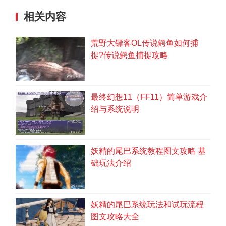
提示
相关内容
使用『初級武器防具の書』后、能使Lv10同伴加入的新
任务开放。
看了ほこらのカギの本后、把『白のほこらのカギ』炼出。
荒野大镖客OL传说鳄鱼如何捕
素材为白の封石和どうのこうせき。
捉?传说鳄鱼捕捉攻略
■白のほこら
从サザミレ草原A-3位置走到『
ポルネア山E-4
』的白のほ
こら。
最终幻想11（FF11）简单游戏介
打开白のほこら大门后就会立刻发生Boss战。
绍与系统说明
提示
Boss开始会经常蓄力，所以我方很容易受到大伤害。
蓄力20的状态下受到的普通攻击大约38伤害。
支援同伴加上僧侣，保持HP满的状态作战是最理想
妖精的尾巴系统教程图文攻略 基
的。
础玩法介绍
中盘开始Boss会用『おたけび』对周围造成约12～14
的伤害。
尽可能的让前锋同伴挡住Boss，不让它接近我方的后卫
同伴。
之前完成任务使Lv10的支援同伴加入的话这场战斗应该
妖精的尾巴系统玩法和试玩流程
不会太难。
图文攻略大全
该BOSS可以反复挑战。