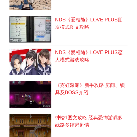
打倒 アームライオン后得到『
ライオンジュエル
』。
在白のほこらD-1处得到『
上級錬金学事典
』。
NDS《爱相随》LOVE PLUS朋
回到ナルビアの町-錬金術師の家，与リリオル对话。
友模式图文攻略
得到『
緑のほこらのカギ
』『
ルーラストーン
』。
■緑のほこら
从サザミレ草原G-6登上高台，可以来到緑のほこら。
怪物有点强，通过完成任务，有Lv14的同伴相助会比较安
NDS《爱相随》LOVE PLUS恋
全。
人模式游戏攻略
之后必须的炼金素材『
てっこうせき
』可以在地下1层F-4
拾取。
提示
《霓虹深渊》新手攻略 房间、锁
这里可以通过反复刷おどるほうせき快速赚钱。
1个将近有74～78G、顺便还可以刷到『きんのゆび
具及BOSS介绍
わ』。
地下3层低几率出现メタルスライム。
很容易逃跑，边追边打吧。
另外蓝宝箱中可能会开出ひとくいばこ，千万注意。
钟楼1图文攻略 经典恐怖游戏多
在地下3层得到『灰の封石』『銀の武具図鑑』。
线路多结局剧情
通过传送点脱出，再用卢拉石传送回ナルビアの町。