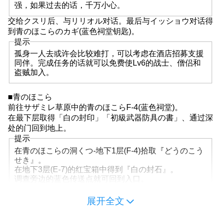
强，如果过去的话，千万小心。
交给クスリ后、与リリオル对话。最后与イッショウ对话得
到青のほこらのカギ(蓝色祠堂钥匙)。
提示
孤身一人去或许会比较难打，可以考虑在酒店招募支援
同伴。完成任务的话就可以免费使Lv6的战士、僧侣和
盗贼加入。
■青のほこら
前往サザミレ草原中的青のほこらF-4(蓝色祠堂)。
在最下层取得「白の封印」「初級武器防具の書」、通过深
处的门回到地上。
提示
在青のほこらの洞くつ-地下1层(F-4)拾取『どうのこう
せき』。
在地下3层(E-7)的红宝箱中得到『白の封石』。
调查旁边的蓝色传送点就可回到入口。
最下层的敌人比较强、不过Lv6左右应该就没问题了。
展开全文
取得『白の封石』后回到镇中与イッショウ对话，得到
『ほこらのカギの本』。