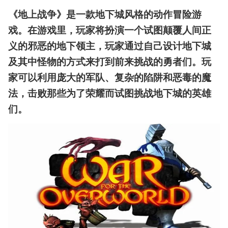
地
上
《地上战争》是一款地下城风格的动作冒险游
战
戏。在游戏里，玩家将扮演一个试图颠覆人间正
争
全
义的邪恶的地下领主，玩家通过自己设计地下城
攻
及其中怪物的方式来打到前来挑战的勇者们。玩
略
完
家可以利用庞大的军队、复杂的陷阱和恶毒的魔
结！
法，击败那些为了荣耀而试图挑战地下城的英雄
操
作
们。
界
面
及
游
戏
模
式
全
解
析