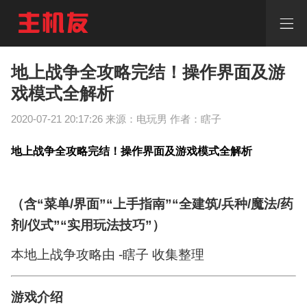
地
上
战
争
全
地上战争全攻略完结！操作界面及游
攻
戏模式全解析
略
完
2020-07-21 20:17:26 来源：电玩男 作者：瞎子
结！
操
作
地上战争全攻略完结！操作界面及游戏模式全解析
界
面
及
（含“菜单/界面”“上手指南”“全建筑/兵种/魔法/药
游
戏
剂/仪式”“实用玩法技巧”）
模
式
本地上战争攻略由 -瞎子 收集整理
全
解
析
游戏介绍