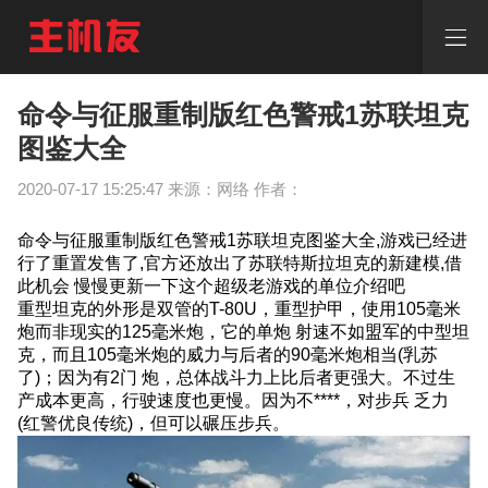
命
令
与
征
服
命令与征服重制版红色警戒1苏联坦克
重
图鉴大全
制
版
2020-07-17 15:25:47 来源：网络 作者：
红
色
警
命令与征服重制版红色警戒1苏联坦克图鉴大全,游戏已经进
戒
行了重置发售了,官方还放出了苏联特斯拉坦克的新建模,借
1
此机会 慢慢更新一下这个超级老游戏的单位介绍吧
苏
重型坦克的外形是双管的T-80U，重型护甲，使用105毫米
联
炮而非现实的125毫米炮，它的单炮 射速不如盟军的中型坦
坦
克，而且105毫米炮的威力与后者的90毫米炮相当(乳苏
克
了)；因为有2门 炮，总体战斗力上比后者更强大。不过生
图
产成本更高，行驶速度也更慢。因为不****，对步兵 乏力
鉴
(红警优良传统)，但可以碾压步兵。
大
全
命