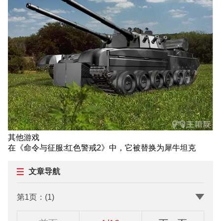
令
与
征
服
重
制
版
红
色
警
戒
1
苏
其他游戏
联
在《命令与征服:红色警戒2》中，它被替换为犀牛坦克
坦
克
文章导航
图
鉴
大
第1页：(1)
全