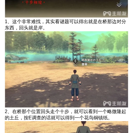
解
侠
隐
阁
1、这个非常难找，其实看谜题可以得出就是在桥那边对分
傲
东西，回头就是岸。
然
对
立
对
分
东
西
回
头
是
岸
十
分
2、在桥那个位置回头走个十步，就可以看到一个略微隆起
相
的土丘，按E调查的话就可以得到一个花鸟铜镇纸。
迎
怎
么