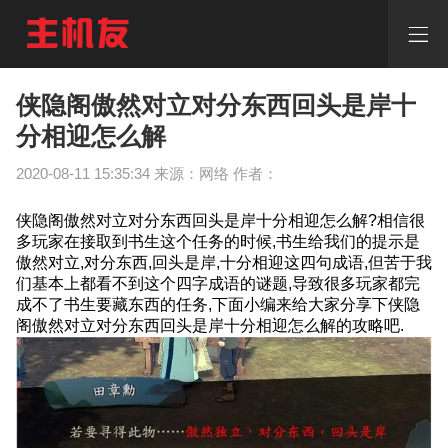
侠
隐
阁
傲
然
侠隐阁傲然对立对分东西回头是岸十
对
分相迎怎么解
立
对
2020-08-11 15:35:34 来源：网络 作者：
分
东
西
侠隐阁傲然对立对分东西回头是岸十分相迎怎么解?相信很
回
多玩家在接取到书生这个任务的时候,书生给我们的提示是
头
傲然对立,对分东西,回头是岸,十分相迎这四句成语,但苦于我
是
们基本上都看不到这个四字成语的谜题,导致很多玩家都完
岸
成不了书生要藏东西的任务,下面小编来给大家分享下侠隐
十
阁傲然对立对分东西回头是岸十分相迎怎么解的攻略吧.
分
相
迎
怎
么