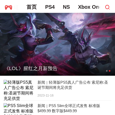
首页
PS4
NS
Xbox One
P
《LOL》腥红之月新预告
新闻
轻薄版PS5真人广告公布 索尼称:圣
|
诞节期间将充足供货
2023-11-16
新闻
PS5 Slim全球正式发售 标准版
|
$499.99 数字版$449.99