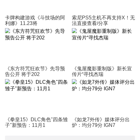
卡牌构建游戏《斗技场的阿
索尼PS5主机不再支持X！无
利娜》11.23将
法直接查看/分享
《东方符咒狂欢节》先导预
《鬼屋魔影重制版》新长宣
告公开 将于202
传片“寻找杰瑞
《拳皇15》DLC角色"四条雏
《如龙7外传》媒体评分出
子"新预告：11月1
炉：均分79分 IGN7