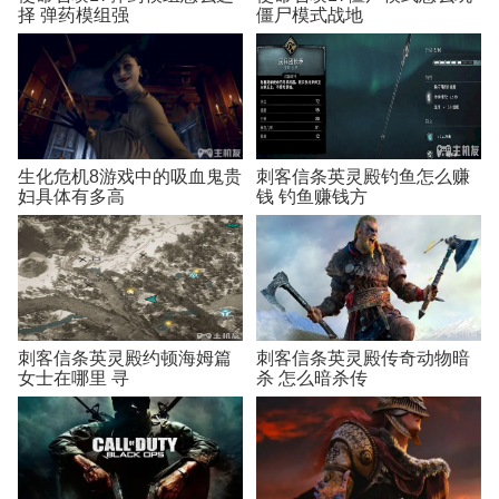
择 弹药模组强
僵尸模式战地
生化危机8游戏中的吸血鬼贵
刺客信条英灵殿钓鱼怎么赚
妇具体有多高
钱 钓鱼赚钱方
刺客信条英灵殿约顿海姆篇
刺客信条英灵殿传奇动物暗
女士在哪里 寻
杀 怎么暗杀传