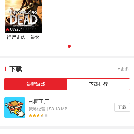
68923°
行尸走肉：最终
季
下载
+更多
最新游戏
下载排行
杯面工厂
下载
策略经营 | 58.13 MB